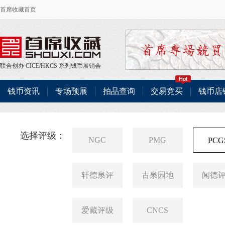
首席收藏首页
联合创办
CICE
/
HKCS
系列钱币展销会
钱币资讯
专场预展
拍品查询
交易竞买
钱币店
选择评级：
NGC
PMG
PCG
轩德泉评
古泉园地
闻德
爱藏评级
CNCS